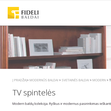
Į PRADŽIĄ
>
MODERNŪS BALDAI
>
SVETAINĖS BALDAI
>
MODERN
> T
TV spintelės
Modern baldų kolekcija. Ryškus ir modernus pasirinkimas ieškantie