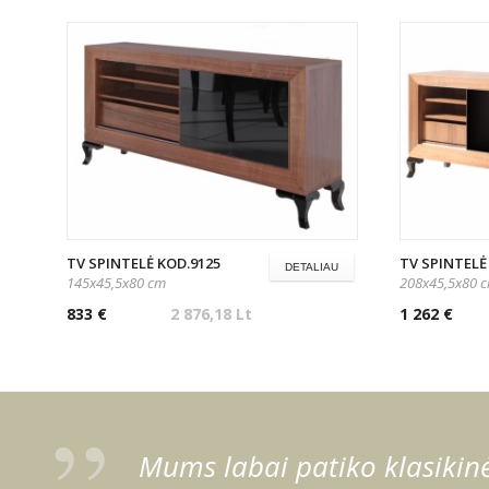
TV SPINTELĖ KOD.9125
TV SPINTELĖ
DETALIAU
145x45,5x80 cm
208x45,5x80 
833 €
2 876,18 Lt
1 262 €
Mums labai patiko klasikinė 