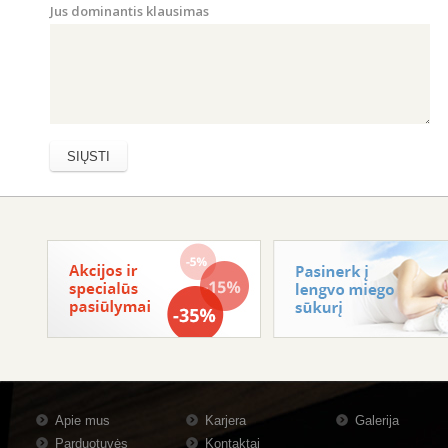
Jus dominantis klausimas
Apie mus
Karjera
Galerija
Parduotuvės
Kontaktai